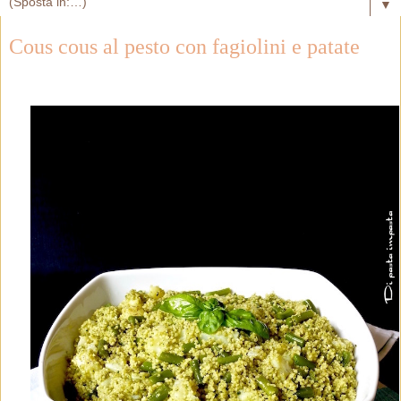
▼
Cous cous al pesto con fagiolini e patate