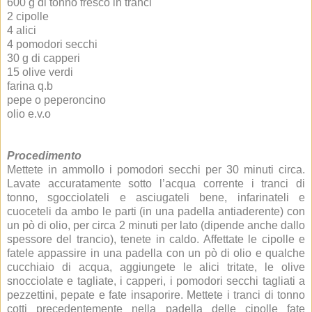
600 g di tonno fresco in tranci
2 cipolle
4 alici
4 pomodori secchi
30 g di capperi
15 olive verdi
farina q.b
pepe o peperoncino
olio e.v.o
Procedimento
Mettete in ammollo i pomodori secchi per 30 minuti circa.
Lavate accuratamente sotto l’acqua corrente i tranci di
tonno, sgocciolateli e asciugateli bene, infarinateli e
cuoceteli da ambo le parti (in una padella antiaderente) con
un pò di olio, per circa 2 minuti per lato (dipende anche dallo
spessore del trancio), tenete in caldo. Affettate le cipolle e
fatele appassire in una padella con un pò di olio e qualche
cucchiaio di acqua, aggiungete le alici tritate, le olive
snocciolate e tagliate, i capperi, i pomodori secchi tagliati a
pezzettini, pepate e fate insaporire. Mettete i tranci di tonno
cotti precedentemente nella padella delle cipolle fate