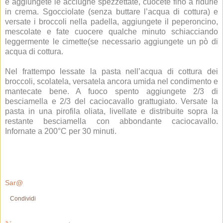
e aggiungete le acciughe spezzettate, cuocete fino a ridurle
in crema. Sgocciolate (senza buttare l’acqua di cottura) e
versate i broccoli nella padella, aggiungete il peperoncino,
mescolate e fate cuocere qualche minuto schiacciando
leggermente le cimette(se necessario aggiungete un pò di
acqua di cottura.
Nel frattempo lessate la pasta nell’acqua di cottura dei
broccoli, scolatela, versatela ancora umida nel condimento e
mantecate bene. A fuoco spento aggiungete 2/3 di
besciamella e 2/3 del caciocavallo grattugiato. Versate la
pasta in una pirofila oliata, livellate e distribuite sopra la
restante besciamella con abbondante caciocavallo.
Infornate a 200°C per 30 minuti.
Sar@
Condividi