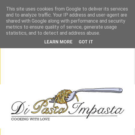
This site uses cookies from Google to deliver its services
and to analyze traffic. Your IP address and user-agent are
shared with Google along with performance and security
metrics to ensure quality of service, generate usage
statistics, and to detect and address abuse.
LEARN MORE
GOT IT