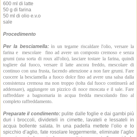
600 ml di latte
50 g di farina
50 ml di olio e.v.o
sale
Procedimento
Per la besciamella:
i
n un tegame riscaldare l'olio, versare la
farina e mescolare fino ad avere un composto cremoso e senza
grumi (una sorta di roux all'olio), lasciare tostare la farina, quindi
togliere dal fuoco, versare il latte ancora freddo, mescolare di
continuo con una frusta, facendo attenzione a non fare grumi. Fare
cuocere la besciamella a fuoco dolce fino ad avere una salsa dalla
consistenza cremosa ma non troppo (tolta dal fuoco continuerà ad
addensare), aggiungere un pizzico di noce moscata e il sale. Fare
raffreddare a bagnomaria in acqua fredda mescolando fino al
completo raffreddamento.
Preparate il condimento:
pulite dalle foglie e dai gambi più
duri i broccoli, divideteli in cimette, lavateli e lessateli in
acqua bollente salata. In una padella mettete l’olio e lo
spicchio d’aglio, fate rosolare leggermente, eliminate l’aglio