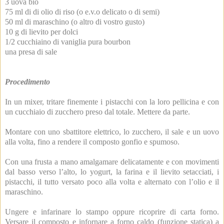
3 uova bio
75 ml di di olio di riso (o e.v.o delicato o di semi)
50 ml di maraschino (o altro di vostro gusto)
10 g di lievito per dolci
1/2 cucchiaino di vaniglia pura bourbon
una presa di sale
Procedimento
In un mixer, tritare finemente i pistacchi con la loro pellicina e con
un cucchiaio di zucchero preso dal totale. Mettere da parte.
Montare con uno sbattitore elettrico, lo zucchero, il sale e un uovo
alla volta, fino a rendere il composto gonfio e spumoso.
Con una frusta a mano amalgamare delicatamente e con movimenti
dal basso verso l’alto, lo yogurt, la farina e il lievito setacciati, i
pistacchi, il tutto versato poco alla volta e alternato con l’olio e il
maraschino.
Ungere e infarinare lo stampo oppure ricoprire di carta forno.
Versare il composto e infornare a forno caldo (funzione statica) a