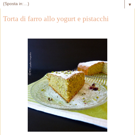
▼
Torta di farro allo yogurt e pistacchi