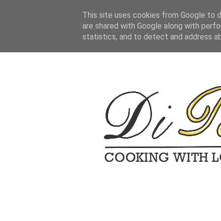
This site uses cookies from Google to de
are shared with Google along with perfo
statistics, and to detect and address a