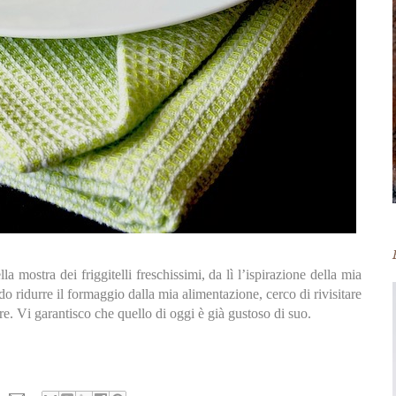
a mostra dei friggitelli freschissimi, da lì l’ispirazione della mia
o ridurre il formaggio dalla mia alimentazione, cerco di rivisitare
ore. Vi garantisco che quello di oggi è già gustoso di suo.