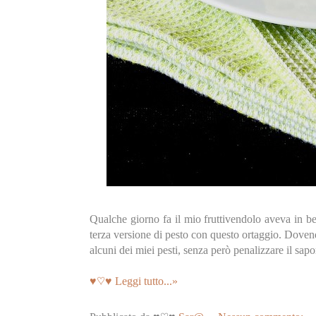
Qualche giorno fa il mio fruttivendolo aveva in bell
terza versione di pesto con questo ortaggio. Dovend
alcuni dei miei pesti, senza però penalizzare il sap
♥♡♥ Leggi tutto...»