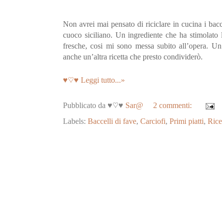
Non avrei mai pensato di riciclare in cucina i bacce
cuoco siciliano. Un ingrediente che ha stimolato l
fresche, cosi mi sono messa subito all’opera. Un 
anche un’altra ricetta che presto condividerò.
♥♡♥ Leggi tutto...»
Pubblicato da ♥♡♥
Sar@
2 commenti:
Labels:
Baccelli di fave
,
Carciofi
,
Primi piatti
,
Ricet