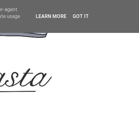
er-agent
rate usage
LEARN MORE
GOT IT