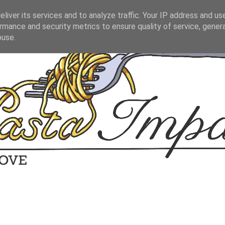
liver its services and to analyze traffic. Your IP address and us
rmance and security metrics to ensure quality of service, gene
buse.